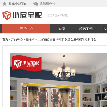
收藏小尼宅配
微信服务号
德国工业4.0智造
产品中心
首页
精选案例
找
首页
>
产品中心
>
榻榻米
>
小尼宅配 百变榻榻米 飘窗全屋榻榻米定制订金